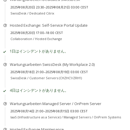
2025年08月20日 23:30–2025年08月21日 03:00 CEST
SwissDesk /
Dedicated Citrix
Hosted Exchange: Self-Service Portal Update
2025年08月20日 17:00–18:00 CEST
Collaboration /
Hosted Exchange
1日はインシデントがありません。
Wartungsarbeiten SwissDesk (My Workplace 2.0)
2025年08月18日 21:00–2025年08月19日 03:00 CEST
SwissDesk /
Customer Servers (CHZHC1/ZRH1)
4日はインシデントがありません。
Wartungsarbeiten Managed Server / OnPrem Server
2025年08月14日 21:00–2025年08月15日 03:00 CEST
IaaS (Infrastructure as a Service) /
Managed Servers / OnPrem Systems
Hosted Exchange Maintenance