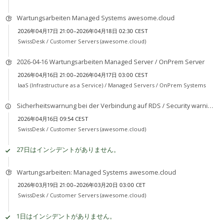
Wartungsarbeiten Managed Systems awesome.cloud
2026年04月17日 21:00–2026年04月18日 02:30 CEST
SwissDesk /
Customer Servers (awesome.cloud)
2026-04-16 Wartungsarbeiten Managed Server / OnPrem Server
2026年04月16日 21:00–2026年04月17日 03:00 CEST
IaaS (Infrastructure as a Service) /
Managed Servers / OnPrem Systems
Sicherheitswarnung bei der Verbindung auf RDS / Security warning when connecting to RDS
2026年04月16日 09:54 CEST
SwissDesk /
Customer Servers (awesome.cloud)
27日はインシデントがありません。
Wartungsarbeiten: Managed Systems awesome.cloud
2026年03月19日 21:00–2026年03月20日 03:00 CET
SwissDesk /
Customer Servers (awesome.cloud)
1日はインシデントがありません。