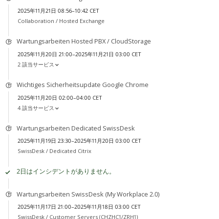
2025年11月21日 08:56–10:42 CET
Collaboration /
Hosted Exchange
Wartungsarbeiten Hosted PBX / CloudStorage
2025年11月20日 21:00–2025年11月21日 03:00 CET
2 該当サービス
Wichtiges Sicherheitsupdate Google Chrome
2025年11月20日 02:00–04:00 CET
4 該当サービス
Wartungsarbeiten Dedicated SwissDesk
2025年11月19日 23:30–2025年11月20日 03:00 CET
SwissDesk /
Dedicated Citrix
2日はインシデントがありません。
Wartungsarbeiten SwissDesk (My Workplace 2.0)
2025年11月17日 21:00–2025年11月18日 03:00 CET
SwissDesk /
Customer Servers (CHZHC1/ZRH1)