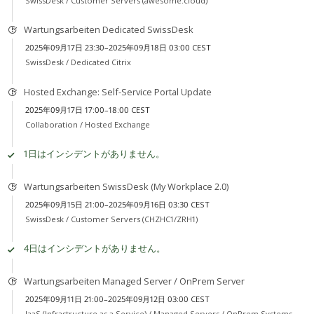
SwissDesk /
Customer Servers (awesome.cloud)
Wartungsarbeiten Dedicated SwissDesk
2025年09月17日 23:30–2025年09月18日 03:00 CEST
SwissDesk /
Dedicated Citrix
Hosted Exchange: Self-Service Portal Update
2025年09月17日 17:00–18:00 CEST
Collaboration /
Hosted Exchange
1日はインシデントがありません。
Wartungsarbeiten SwissDesk (My Workplace 2.0)
2025年09月15日 21:00–2025年09月16日 03:30 CEST
SwissDesk /
Customer Servers (CHZHC1/ZRH1)
4日はインシデントがありません。
Wartungsarbeiten Managed Server / OnPrem Server
2025年09月11日 21:00–2025年09月12日 03:00 CEST
IaaS (Infrastructure as a Service) /
Managed Servers / OnPrem Systems