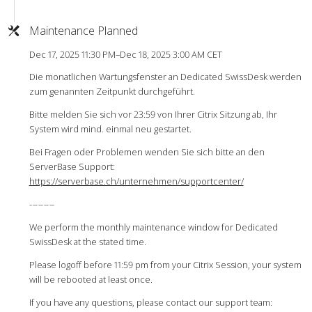
Maintenance Planned
Dec 17, 2025 11:30 PM–Dec 18, 2025 3:00 AM CET
Die monatlichen Wartungsfenster an Dedicated SwissDesk werden
zum genannten Zeitpunkt durchgeführt.
Bitte melden Sie sich vor 23:59 von Ihrer Citrix Sitzung ab, Ihr
System wird mind. einmal neu gestartet.
Bei Fragen oder Problemen wenden Sie sich bitte an den
ServerBase Support:
https://serverbase.ch/unternehmen/supportcenter/
-
-
-
-
-
-
-
-
-
We perform the monthly maintenance window for Dedicated
SwissDesk at the stated time.
Please logoff before 11:59 pm from your Citrix Session, your system
will be rebooted at least once.
If you have any questions, please contact our support team: