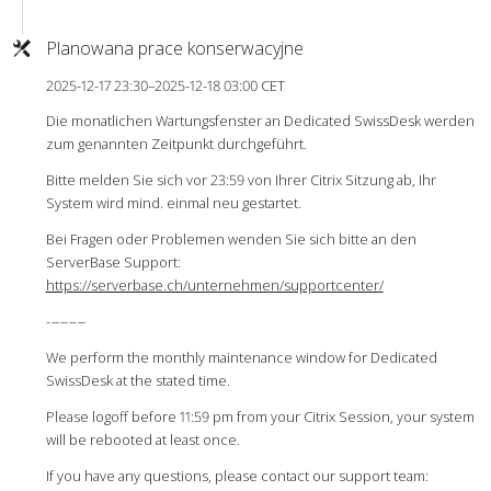
Planowana prace konserwacyjne
2025-12-17 23:30–2025-12-18 03:00 CET
Die monatlichen Wartungsfenster an Dedicated SwissDesk werden
zum genannten Zeitpunkt durchgeführt.
Bitte melden Sie sich vor 23:59 von Ihrer Citrix Sitzung ab, Ihr
System wird mind. einmal neu gestartet.
Bei Fragen oder Problemen wenden Sie sich bitte an den
ServerBase Support:
https://serverbase.ch/unternehmen/supportcenter/
-
-
-
-
-
-
-
-
-
We perform the monthly maintenance window for Dedicated
SwissDesk at the stated time.
Please logoff before 11:59 pm from your Citrix Session, your system
will be rebooted at least once.
If you have any questions, please contact our support team: