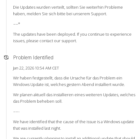
Die Updates wurden verteilt, sollten Sie weiterhin Probleme
haben, melden Sie sich bitte bei unserem Support.
-
-
-
-*
The updates have been deployed. If you continue to experience
issues, please contact our support.
Problem Identified
Jan 22, 2026 10:54 AM CET
Wir haben festgestellt, dass die Ursache für das Problem ein
Windows Update ist, welches gestern Abend installiert wurde.
Wir planen aktuell das installieren eines weiteren Updates, welches
das Problem beheben soll.
-
-
-
-
-
We have identified that the cause of the issue is a Windows update
that was installed last night.
We are currently planning to install an additional update that should