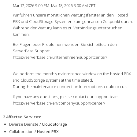
Mar 17, 2026 9:00 PM–Mar 18, 2026 3:00 AM CET
Wir führen unsere monatlichen Wartungsfenster an den Hosted
PBX und CloudStorage Systemen zum gennanten Zeitpunkt durch.
Während der Wartung kann es zu Verbindungsunterbrüchen
kommen.
Bei Fragen oder Problemen, wenden Sie sich bitte an den
ServerBase Support:
https://serverbase.ch/unternehmen/supportcenter/
-
-
-
-
-
-
We perform the monthly maintenance window on the hosted PBX
and CloudStorage systems at the time stated.
During the maintenance connection interruptions could occur.
If you have any questions, please contact our support team:
https://serverbase.ch/en/company/support-center/
2 Affected Services
:
Diverse Dienste /
CloudStorage
Collaboration /
Hosted PBX