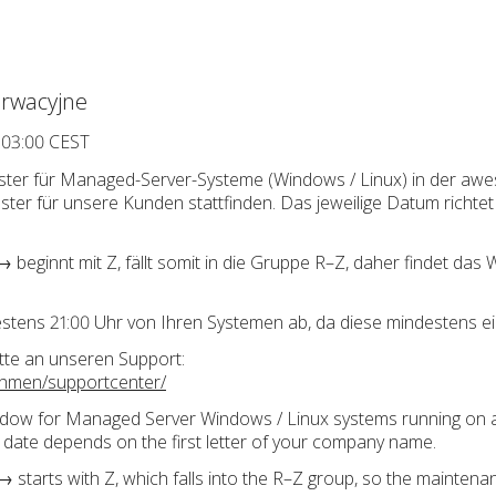
rwacyjne
 03:00 CEST
ter für Managed-Server-Systeme (Windows / Linux) in der awe
ter für unsere Kunden stattfinden. Das jeweilige Datum richte
 beginnt mit Z, fällt somit in die Gruppe R–Z, daher findet das
testens 21:00 Uhr von Ihren Systemen ab, da diese mindestens e
tte an unseren Support:
ehmen/supportcenter/
dow for Managed Server Windows / Linux systems running on a
 date depends on the first letter of your company name.
tarts with Z, which falls into the R–Z group, so the maintena