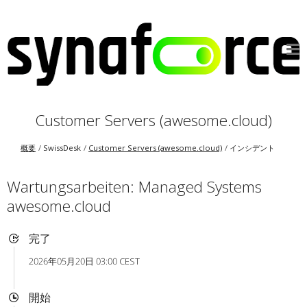
Customer Servers (awesome.cloud)
概要
SwissDesk
Customer Servers (awesome.cloud)
インシデント
Wartungsarbeiten: Managed Systems
awesome.cloud
完了
2026年05月20日 03:00 CEST
開始