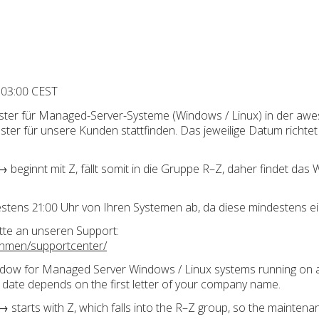
 03:00 CEST
ter für Managed-Server-Systeme (Windows / Linux) in der awe
ter für unsere Kunden stattfinden. Das jeweilige Datum richte
 beginnt mit Z, fällt somit in die Gruppe R–Z, daher findet das
testens 21:00 Uhr von Ihren Systemen ab, da diese mindestens e
tte an unseren Support:
ehmen/supportcenter/
dow for Managed Server Windows / Linux systems running on a
 date depends on the first letter of your company name.
tarts with Z, which falls into the R–Z group, so the maintena