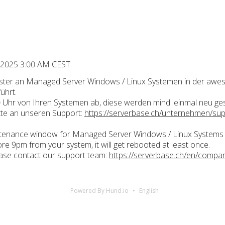
, 2025 3:00 AM CEST
ster an Managed Server Windows / Linux Systemen in der aw
ührt.
00 Uhr von Ihren Systemen ab, diese werden mind. einmal neu ges
tte an unseren Support:
https://serverbase.ch/unternehmen/sup
tenance window for Managed Server Windows / Linux Systems 
ore 9pm from your system, it will get rebooted at least once.
ease contact our support team:
https://serverbase.ch/en/compa
Powered By Hund.io
English