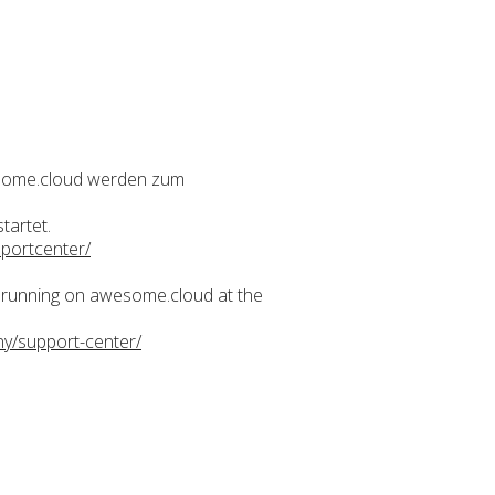
esome.cloud werden zum
tartet.
portcenter/
running on awesome.cloud at the
ny/support-center/