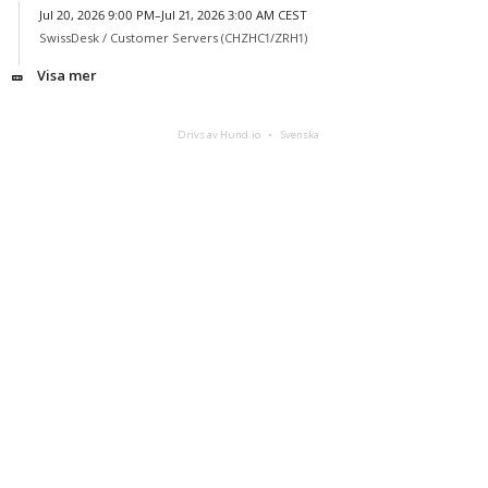
Jul 20, 2026 9:00 PM–Jul 21, 2026 3:00 AM CEST
SwissDesk /
Customer Servers (CHZHC1/ZRH1)
Visa mer
Drivs av Hund.io
Svenska