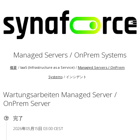
Managed Servers / OnPrem Systems
概要
IaaS (Infrastructure as a Service)
Managed Servers / OnPrem
Systems
インシデント
Wartungsarbeiten Managed Server /
OnPrem Server
完了
2026年05月15日 03:00 CEST