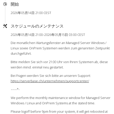
開始
2026年05月14日 21:00 CEST
スケジュールのメンテナンス
2026年05月14日 21:00–2026年05月15日 03:00 CEST
Die monatlichen Wartungsfenster an Managed Server Windows /
Linux sowie OnPrem Systemen werden zum genannten Zeitpunkt
durchgeführt.
Bitte melden Sie sich vor 21:00 Uhr von Ihren Systemen ab, diese
werden mind. einmal neu gestartet.
Bei Fragen werden Sie sich bitte an unseren Support:
https://serverbase.ch/unternehmen/supportcenter/
-
-
-
-
-
-*-
We perform the monthly maintenance window for Managed Server
Windows / Linux and OnPrem Systems at the stated time.
Please logoff before 9pm from your system, it will get rebooted at