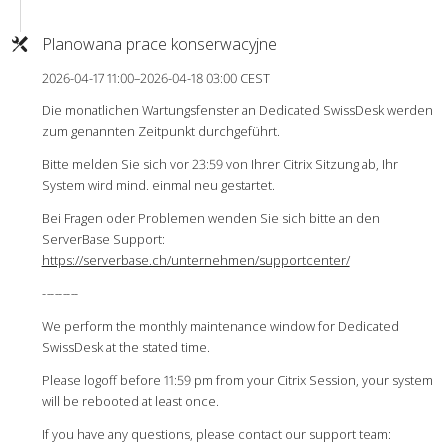
Planowana prace konserwacyjne
2026-04-17 11:00–2026-04-18 03:00 CEST
Die monatlichen Wartungsfenster an Dedicated SwissDesk werden
zum genannten Zeitpunkt durchgeführt.
Bitte melden Sie sich vor 23:59 von Ihrer Citrix Sitzung ab, Ihr
System wird mind. einmal neu gestartet.
Bei Fragen oder Problemen wenden Sie sich bitte an den
ServerBase Support:
https://serverbase.ch/unternehmen/supportcenter/
-
-
-
-
-
-
-
-
-
We perform the monthly maintenance window for Dedicated
SwissDesk at the stated time.
Please logoff before 11:59 pm from your Citrix Session, your system
will be rebooted at least once.
If you have any questions, please contact our support team: