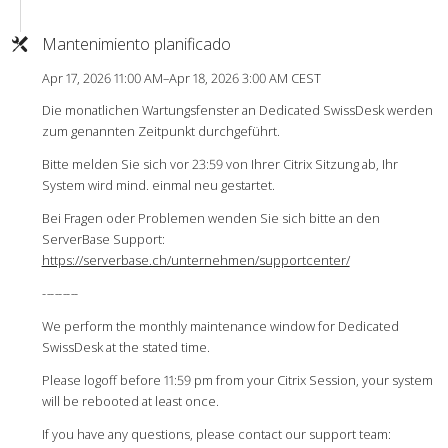
Mantenimiento planificado
Apr 17, 2026 11:00 AM–Apr 18, 2026 3:00 AM CEST
Die monatlichen Wartungsfenster an Dedicated SwissDesk werden
zum genannten Zeitpunkt durchgeführt.
Bitte melden Sie sich vor 23:59 von Ihrer Citrix Sitzung ab, Ihr
System wird mind. einmal neu gestartet.
Bei Fragen oder Problemen wenden Sie sich bitte an den
ServerBase Support:
https://serverbase.ch/unternehmen/supportcenter/
-
-
-
-
-
-
-
-
-
We perform the monthly maintenance window for Dedicated
SwissDesk at the stated time.
Please logoff before 11:59 pm from your Citrix Session, your system
will be rebooted at least once.
If you have any questions, please contact our support team: