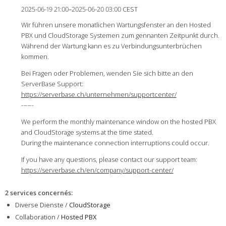
2025-06-19 21:00–2025-06-20 03:00 CEST
Wir führen unsere monatlichen Wartungsfenster an den Hosted
PBX und CloudStorage Systemen zum gennanten Zeitpunkt durch.
Während der Wartung kann es zu Verbindungsunterbrüchen
kommen.
Bei Fragen oder Problemen, wenden Sie sich bitte an den
ServerBase Support:
https://serverbase.ch/unternehmen/supportcenter/
-
-
-
-
-
-
We perform the monthly maintenance window on the hosted PBX
and CloudStorage systems at the time stated.
During the maintenance connection interruptions could occur.
If you have any questions, please contact our support team:
https://serverbase.ch/en/company/support-center/
2 services concernés
:
Diverse Dienste /
CloudStorage
Collaboration /
Hosted PBX