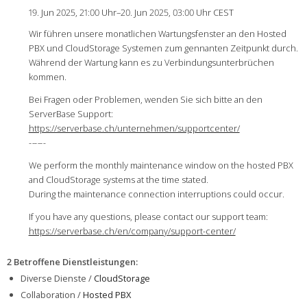
19. Jun 2025, 21:00 Uhr–20. Jun 2025, 03:00 Uhr CEST
Wir führen unsere monatlichen Wartungsfenster an den Hosted
PBX und CloudStorage Systemen zum gennanten Zeitpunkt durch.
Während der Wartung kann es zu Verbindungsunterbrüchen
kommen.
Bei Fragen oder Problemen, wenden Sie sich bitte an den
ServerBase Support:
https://serverbase.ch/unternehmen/supportcenter/
-
-
-
-
-
-
We perform the monthly maintenance window on the hosted PBX
and CloudStorage systems at the time stated.
During the maintenance connection interruptions could occur.
If you have any questions, please contact our support team:
https://serverbase.ch/en/company/support-center/
2 Betroffene Dienstleistungen
:
Diverse Dienste /
CloudStorage
Collaboration /
Hosted PBX