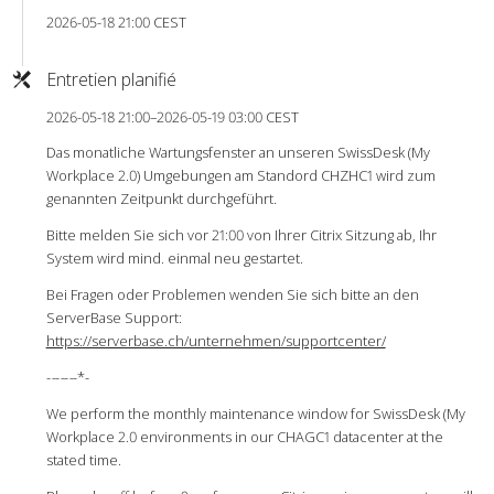
2026-05-18 21:00 CEST
Entretien planifié
2026-05-18 21:00–2026-05-19 03:00 CEST
Das monatliche Wartungsfenster an unseren SwissDesk (My
Workplace 2.0) Umgebungen am Standord CHZHC1 wird zum
genannten Zeitpunkt durchgeführt.
Bitte melden Sie sich vor 21:00 von Ihrer Citrix Sitzung ab, Ihr
System wird mind. einmal neu gestartet.
Bei Fragen oder Problemen wenden Sie sich bitte an den
ServerBase Support:
https://serverbase.ch/unternehmen/supportcenter/
-
-
-
-
-
-
-*-
We perform the monthly maintenance window for SwissDesk (My
Workplace 2.0 environments in our CHAGC1 datacenter at the
stated time.