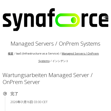
Managed Servers / OnPrem Systems
概要
IaaS (Infrastructure as a Service)
Managed Servers / OnPrem
Systems
インシデント
Wartungsarbeiten Managed Server /
OnPrem Server
完了
2026年01月16日 03:00 CET