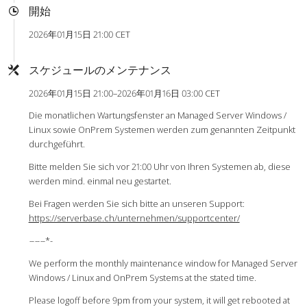
開始
2026年01月15日 21:00 CET
スケジュールのメンテナンス
2026年01月15日 21:00–2026年01月16日 03:00 CET
Die monatlichen Wartungsfenster an Managed Server Windows /
Linux sowie OnPrem Systemen werden zum genannten Zeitpunkt
durchgeführt.
Bitte melden Sie sich vor 21:00 Uhr von Ihren Systemen ab, diese
werden mind. einmal neu gestartet.
Bei Fragen werden Sie sich bitte an unseren Support:
https://serverbase.ch/unternehmen/supportcenter/
-
-
-
-
-
-*-
We perform the monthly maintenance window for Managed Server
Windows / Linux and OnPrem Systems at the stated time.
Please logoff before 9pm from your system, it will get rebooted at