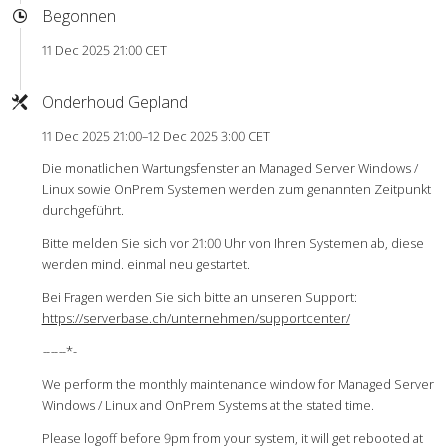
Begonnen
11 Dec 2025 21:00 CET
Onderhoud Gepland
11 Dec 2025 21:00–12 Dec 2025 3:00 CET
Die monatlichen Wartungsfenster an Managed Server Windows /
Linux sowie OnPrem Systemen werden zum genannten Zeitpunkt
durchgeführt.
Bitte melden Sie sich vor 21:00 Uhr von Ihren Systemen ab, diese
werden mind. einmal neu gestartet.
Bei Fragen werden Sie sich bitte an unseren Support:
https://serverbase.ch/unternehmen/supportcenter/
-
-
-
-
-
-*-
We perform the monthly maintenance window for Managed Server
Windows / Linux and OnPrem Systems at the stated time.
Please logoff before 9pm from your system, it will get rebooted at