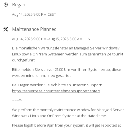
Began
Aug 14, 2025 9:00 PM CEST
Maintenance Planned
Aug 14, 2025 9:00 PM–Aug 15, 2025 3:00 AM CEST
Die monatlichen Wartungsfenster an Managed Server Windows /
Linux sowie OnPrem Systemen werden zum genannten Zeitpunkt
durchgeführt.
Bitte melden Sie sich vor 21:00 Uhr von Ihren Systemen ab, diese
werden mind. einmal neu gestartet.
Bei Fragen werden Sie sich bitte an unseren Support:
https://serverbase.ch/unternehmen/supportcenter/
-
-
-
-
-
-*-
We perform the monthly maintenance window for Managed Server
Windows / Linux and OnPrem Systems at the stated time.
Please logoff before 9pm from your system, it will get rebooted at