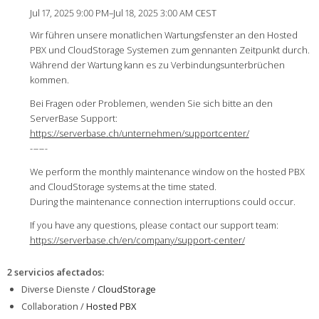
Jul 17, 2025 9:00 PM–Jul 18, 2025 3:00 AM CEST
Wir führen unsere monatlichen Wartungsfenster an den Hosted
PBX und CloudStorage Systemen zum gennanten Zeitpunkt durch.
Während der Wartung kann es zu Verbindungsunterbrüchen
kommen.
Bei Fragen oder Problemen, wenden Sie sich bitte an den
ServerBase Support:
https://serverbase.ch/unternehmen/supportcenter/
-
-
-
-
-
-
We perform the monthly maintenance window on the hosted PBX
and CloudStorage systems at the time stated.
During the maintenance connection interruptions could occur.
If you have any questions, please contact our support team:
https://serverbase.ch/en/company/support-center/
2 servicios afectados
:
Diverse Dienste /
CloudStorage
Collaboration /
Hosted PBX