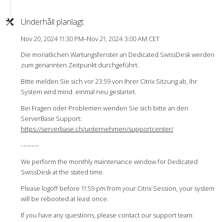
Underhåll planlagt
Nov 20, 2024 11:30 PM–Nov 21, 2024 3:00 AM CET
Die monatlichen Wartungsfenster an Dedicated SwissDesk werden
zum genannten Zeitpunkt durchgeführt.
Bitte melden Sie sich vor 23:59 von Ihrer Citrix Sitzung ab, Ihr
System wird mind. einmal neu gestartet.
Bei Fragen oder Problemen wenden Sie sich bitte an den
ServerBase Support:
https://serverbase.ch/unternehmen/supportcenter/
-
-
-
-
-
-
-
-
-
We perform the monthly maintenance window for Dedicated
SwissDesk at the stated time.
Please logoff before 11:59 pm from your Citrix Session, your system
will be rebooted at least once.
If you have any questions, please contact our support team: