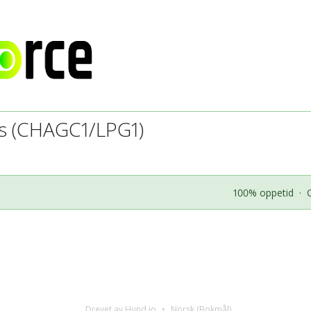
s (CHAGC1/LPG1)
100% oppetid
·
Drevet av Hund.io
Norsk (Bokmål)